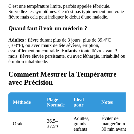
C'est une température limite, parfois appelée fébricule.
Surveillez les symptômes. Ce n'est pas typiquement une vraie
fièvre mais cela peut indiquer le début d'une maladie.
Quand faut-il voir un médecin ?
Adultes :
fièvre durant plus de 3 jours, plus de 39,4°C
(103°F), ou avec maux de tête sévères, éruption,
essoufflement ou cou raide.
Enfants :
toute fièvre avant 3
mois, fièvre élevée persistante, ou avec léthargie, irritabilité ou
éruption inhabituelle.
Comment Mesurer la Température
avec Précision
Plage
Idéal
Méthode
Notes
Normale
pour
Adultes,
Éviter de
36,5–
Orale
grands
manger/boire
37,5°C
enfants
30 min avant