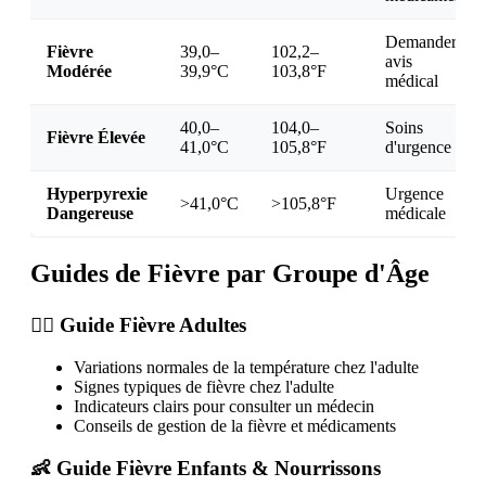
Demander
Fièvre
39,0–
102,2–
avis
Modérée
39,9°C
103,8°F
médical
40,0–
104,0–
Soins
Fièvre Élevée
41,0°C
105,8°F
d'urgence
Hyperpyrexie
Urgence
>41,0°C
>105,8°F
Dangereuse
médicale
Guides de Fièvre par Groupe d'Âge
👨‍⚕️ Guide Fièvre Adultes
Variations normales de la température chez l'adulte
Signes typiques de fièvre chez l'adulte
Indicateurs clairs pour consulter un médecin
Conseils de gestion de la fièvre et médicaments
👶 Guide Fièvre Enfants & Nourrissons