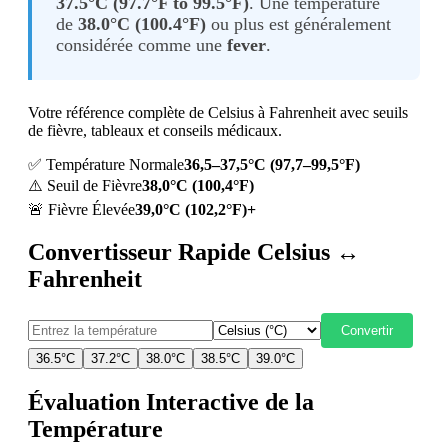
37.5°C (97.7°F to 99.5°F)
. Une température
de
38.0°C (100.4°F)
ou plus est généralement
considérée comme une
fever
.
Votre référence complète de Celsius à Fahrenheit avec seuils
de fièvre, tableaux et conseils médicaux.
✅ Température Normale
36,5–37,5°C (97,7–99,5°F)
⚠️ Seuil de Fièvre
38,0°C (100,4°F)
🚨 Fièvre Élevée
39,0°C (102,2°F)+
Convertisseur Rapide Celsius ↔
Fahrenheit
Convertir
36.5°C
37.2°C
38.0°C
38.5°C
39.0°C
Évaluation Interactive de la
Température