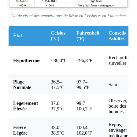
Guide visuel des températures de fièvre en Celsius et en Fahrenheit
Celsius
Fahrenheit
Conseils
État
(°C)
(°F)
Adultes
Réchauffer,
Hypothermie
<36,0°C
<96,8°F
surveiller
Plage
36,5–
97,7–
Sain
Normale
37,5°C
99,5°F
Observer,
Légèrement
37,6–
99,7–
boire des
Élevée
37,9°C
100,2°F
liquides
Repos,
Fièvre
38,0–
100,4–
envisager
Légère
38,9°C
102,0°F
médicament