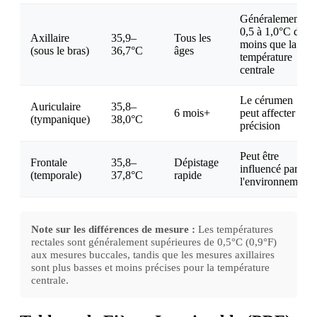
Généralement
0,5 à 1,0°C de
Axillaire
35,9–
Tous les
moins que la
(sous le bras)
36,7°C
âges
température
centrale
Le cérumen
Auriculaire
35,8–
6 mois+
peut affecter la
(tympanique)
38,0°C
précision
Peut être
Frontale
35,8–
Dépistage
influencé par
(temporale)
37,8°C
rapide
l'environnement
Note sur les différences de mesure :
Les températures
rectales sont généralement supérieures de 0,5°C (0,9°F)
aux mesures buccales, tandis que les mesures axillaires
sont plus basses et moins précises pour la température
centrale.