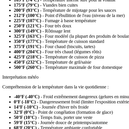
175°F (79°C)
- Viandes bien cuites
200°F (93°C)
- Température de mijotage pour les sauces
212°F (100°C)
- Point d'ébullition de l'eau (niveau de la mer)
225°F (107°C)
- Fumage à basse température
250°F (121°C)
- Four très doux
300°F (149°C)
- Rôtissage lent
325°F (163°C)
- Four modéré (la plupart des produits de boula
350°F (177°C)
- Température de cuisson standard
375°F (191°C)
- Four chaud (biscuits, tartes)
400°F (204°C)
- Four très chaud (légumes rôtis)
425°F (218°C)
- Température de cuisson de pizza
450°F (232°C)
- Température de gril/saisie
500°F (260°C)
- Température maximale de four domestique
Interprétation météo
Compréhension de la température dans la vie quotidienne :
-40°F (-40°C)
- Froid extrêmement dangereux (gelures en minu
0°F (-18°C)
- Dangereusement froid (limiter l'exposition extéri
14°F (-10°C)
- Journée d'hiver très froide
32°F (0°C)
- Point de congélation (formation de glace)
50°F (10°C)
- Temps frais, porter une veste
59°F (15°C)
- Journée douce de printemps/automne
68°F (20°C)
- Température ambiante confortable