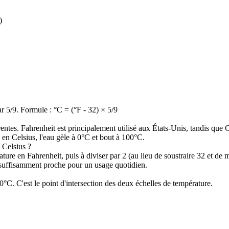
)
ar 5/9. Formule : °C = (°F - 32) × 5/9
tes. Fahrenheit est principalement utilisé aux États-Unis, tandis que Cel
; en Celsius, l'eau gèle à 0°C et bout à 100°C.
 Celsius ?
ture en Fahrenheit, puis à diviser par 2 (au lieu de soustraire 32 et de 
n suffisamment proche pour un usage quotidien.
0°C. C'est le point d'intersection des deux échelles de température.