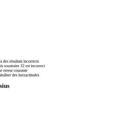
 des résultats incorrects
is soustraire 32 est incorrect
ne erreur courante
ntraîner des inexactitudes
sius