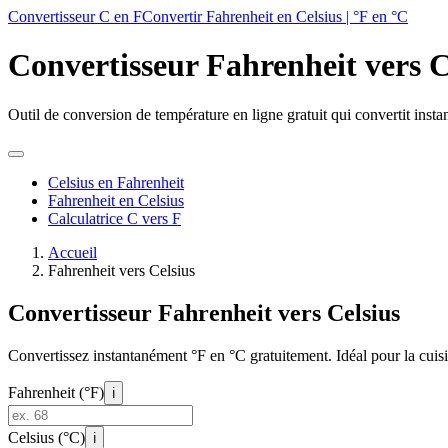
Skip
Convertisseur C en F
Convertir Fahrenheit en Celsius | °F en °C
to
main
Convertisseur Fahrenheit vers C
content
Outil de conversion de température en ligne gratuit qui convertit inst
Celsius en Fahrenheit
Fahrenheit en Celsius
Calculatrice C vers F
Accueil
Fahrenheit vers Celsius
Convertisseur Fahrenheit vers Celsius
Convertissez instantanément °F en °C gratuitement. Idéal pour la cuisi
Fahrenheit (°F)
ℹ️
Celsius (°C)
ℹ️