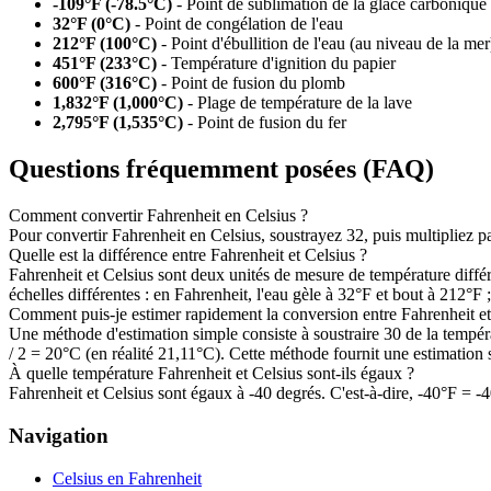
-109°F (-78.5°C)
- Point de sublimation de la glace carbonique
32°F (0°C)
- Point de congélation de l'eau
212°F (100°C)
- Point d'ébullition de l'eau (au niveau de la mer
451°F (233°C)
- Température d'ignition du papier
600°F (316°C)
- Point de fusion du plomb
1,832°F (1,000°C)
- Plage de température de la lave
2,795°F (1,535°C)
- Point de fusion du fer
Questions fréquemment posées (FAQ)
Comment convertir Fahrenheit en Celsius ?
Pour convertir Fahrenheit en Celsius, soustrayez 32, puis multipliez p
Quelle est la différence entre Fahrenheit et Celsius ?
Fahrenheit et Celsius sont deux unités de mesure de température différen
échelles différentes : en Fahrenheit, l'eau gèle à 32°F et bout à 212°F 
Comment puis-je estimer rapidement la conversion entre Fahrenheit et
Une méthode d'estimation simple consiste à soustraire 30 de la tempéra
/ 2 = 20°C (en réalité 21,11°C). Cette méthode fournit une estimatio
À quelle température Fahrenheit et Celsius sont-ils égaux ?
Fahrenheit et Celsius sont égaux à -40 degrés. C'est-à-dire, -40°F = -4
Navigation
Celsius en Fahrenheit