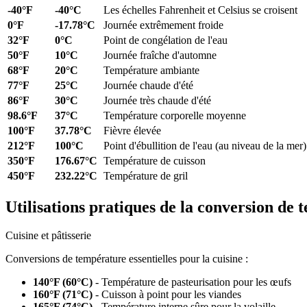
-40
°F
-40
°C
Les échelles Fahrenheit et Celsius se croisent
0
°F
-17.78
°C
Journée extrêmement froide
32
°F
0
°C
Point de congélation de l'eau
50
°F
10
°C
Journée fraîche d'automne
68
°F
20
°C
Température ambiante
77
°F
25
°C
Journée chaude d'été
86
°F
30
°C
Journée très chaude d'été
98.6
°F
37
°C
Température corporelle moyenne
100
°F
37.78
°C
Fièvre élevée
212
°F
100
°C
Point d'ébullition de l'eau (au niveau de la mer)
350
°F
176.67
°C
Température de cuisson
450
°F
232.22
°C
Température de gril
Utilisations pratiques de la conversion de
Cuisine et pâtisserie
Conversions de température essentielles pour la cuisine :
140°F (60°C)
- Température de pasteurisation pour les œufs
160°F (71°C)
- Cuisson à point pour les viandes
165°F (74°C)
- Température interne sûre pour la volaille