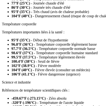
77°F (25°C)
- Journée chaude d'été
86°F (30°C)
- Journée très chaude d'été
95°F (35°C)
- Très chaud (avis de chaleur probable)
104°F (40°C)
- Dangereusement chaud (risque de coup de chal
Température corporelle
Températures importantes liées à la santé :
95°F (35°C)
- Début de l'hypothermie
96.8°F (36°C)
- Température corporelle légèrement basse
97.7°F (36.5°C)
- Température corporelle normale basse
98.6°F (37°C)
- Température corporelle humaine standard
99.5°F (37.5°C)
- Température légèrement élevée
100.4°F (38°C)
- Seuil de fièvre
102°F (38.9°C)
- Fièvre modérée
104°F (40°C)
- Fièvre élevée (consulter un médecin)
106°F (41.1°C)
- Fièvre dangereuse (urgence)
Science et industrie
Références de température scientifiques clés :
-459.67°F (-273.15°C)
- Zéro absolu
-320°F (-196°C)
- Température de l'azote liquide