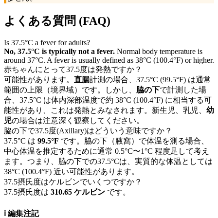
よくある質問 (FAQ)
Is 37.5°C a fever for adults?
No, 37.5°C is typically not a fever.
Normal body temperature is
around 37°C. A fever is usually defined as 38°C (100.4°F) or higher.
赤ちゃんにとって37.5度は発熱ですか？
可能性があります。
直腸
計測の場合、37.5°C (99.5°F) は通常
範囲の上限（境界域）です。しかし、
脇の下
で計測した場
合、37.5°C は体内深部温度で約 38°C (100.4°F) に相当する可
能性があり、これは発熱とみなされます。新生児、乳児、
幼
児
の場合は注意深く観察してください。
脇の下で37.5度(Axillary)はどういう意味ですか？
37.5°C は
99.5°F
です。脇の下（腋窩）で体温を測る場合、
中心体温を推定するために通常 0.5°C〜1°C 程度足して考え
ます。つまり、脇の下での37.5°Cは、実質的な体温としては
38°C (100.4°F) 近い可能性があります。
37.5摂氏度はケルビンでいくつですか？
37.5摂氏度は
310.65 ケルビン
です。
ℹ️
編集注記