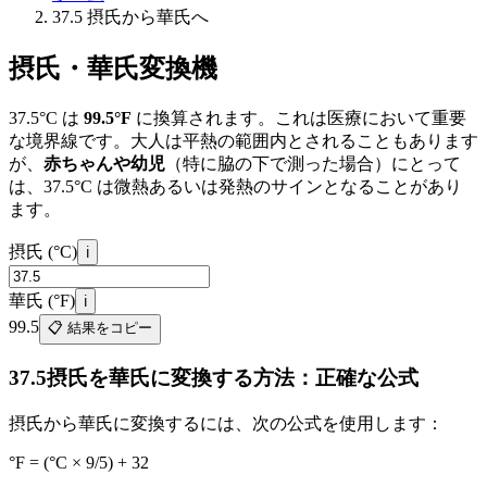
を
37.5 摂氏から華氏へ
選
択
摂氏・華氏変換機
37.5°C は
99.5°F
に換算されます。これは医療において重要
な境界線です。大人は平熱の範囲内とされることもあります
が、
赤ちゃんや幼児
（特に脇の下で測った場合）にとって
は、37.5°C は微熱あるいは発熱のサインとなることがあり
ます。
摂氏 (°C)
ℹ️
華氏 (°F)
ℹ️
99.5
📋 結果をコピー
37.5摂氏を華氏に変換する方法：正確な公式
摂氏から華氏に変換するには、次の公式を使用します：
°F = (°C × 9/5) + 32