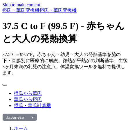
Skip to main content
摂氏・華氏変換機
摂氏・華氏変換機
37.5 C to F (99.5 F) - 赤ちゃん
と大人の発熱換算
37.5°C＝99.5°F。赤ちゃん・幼児・大人の発熱基準を脇の
下・直腸別に医療的に解説。微熱か平熱かの判断基準、生後
3ヶ月未満の乳児の注意点、体温変換ツールを無料で提供し
ます。
摂氏から華氏
華氏から摂氏
摂氏・華氏計算機
Japanese
▾
言
語
ホーム