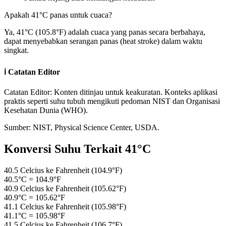
Apakah 41°C panas untuk cuaca?
Ya, 41°C (105.8°F) adalah cuaca yang panas secara berbahaya,
dapat menyebabkan serangan panas (heat stroke) dalam waktu
singkat.
ℹ️
Catatan Editor
Catatan Editor: Konten ditinjau untuk keakuratan. Konteks aplikasi
praktis seperti suhu tubuh mengikuti pedoman NIST dan Organisasi
Kesehatan Dunia (WHO).
Sumber: NIST, Physical Science Center, USDA.
Konversi Suhu Terkait
41
°C
40.5 Celcius ke Fahrenheit (104.9°F)
40.5°C = 104.9°F
40.9 Celcius ke Fahrenheit (105.62°F)
40.9°C = 105.62°F
41.1 Celcius ke Fahrenheit (105.98°F)
41.1°C = 105.98°F
41.5 Celcius ke Fahrenheit (106.7°F)