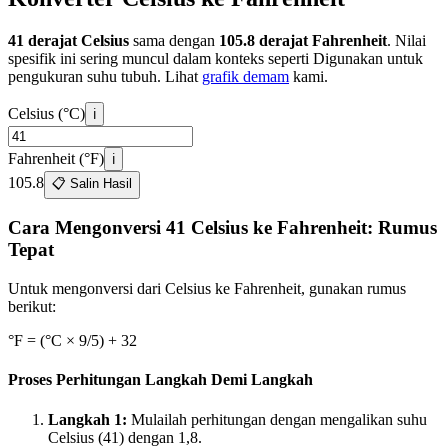
41 derajat Celsius
sama dengan
105.8 derajat Fahrenheit
. Nilai
spesifik ini sering muncul dalam konteks seperti
Digunakan untuk
pengukuran suhu tubuh. Lihat
grafik demam
kami.
Celsius (°C)
ℹ️
Fahrenheit (°F)
ℹ️
105.8
📋 Salin Hasil
Cara Mengonversi 41 Celsius ke Fahrenheit: Rumus
Tepat
Untuk mengonversi dari Celsius ke Fahrenheit, gunakan rumus
berikut:
°F = (°C × 9/5) + 32
Proses Perhitungan Langkah Demi Langkah
Langkah 1
:
Mulailah perhitungan dengan mengalikan suhu
Celsius (41) dengan 1,8.