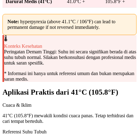
Darurat Medis (41°C)
41.0°C +
105.8°F +
Note:
hyperpyrexia (above 41.1°C / 106°F) can lead to
permanent damage if not reversed immediately.
🌡️
Konteks Kesehatan
Peringatan Demam Tinggi: Suhu ini secara signifikan berada di atas
suhu tubuh normal.
Silakan berkonsultasi dengan profesional medis
untuk saran spesifik.
* Informasi ini hanya untuk referensi umum dan bukan merupakan
saran medis.
Aplikasi Praktis dari 41°C (105.8°F)
Cuaca & Iklim
41°C (105.8°F) mewakili kondisi cuaca panas. Tetap terhidrasi dan
cari tempat berteduh.
Referensi Suhu Tubuh