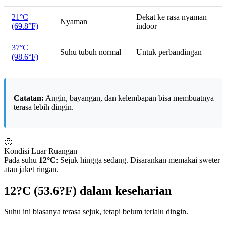
21°C
Dekat ke rasa nyaman
Nyaman
(69.8°F)
indoor
37°C
Suhu tubuh normal
Untuk perbandingan
(98.6°F)
Catatan:
Angin, bayangan, dan kelembapan bisa membuatnya
terasa lebih dingin.
🙂
Kondisi Luar Ruangan
Pada suhu
12°C
: Sejuk hingga sedang. Disarankan memakai sweter
atau jaket ringan.
12?C (53.6?F) dalam keseharian
Suhu ini biasanya terasa sejuk, tetapi belum terlalu dingin.