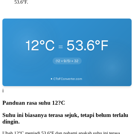
53.6°F.
ℹ️
Panduan rasa suhu 12?C
Suhu ini biasanya terasa sejuk, tetapi belum terlalu
dingin.
Ubah 12°C menjadi 53.6°F dan pahami apakah suhu ini terasa