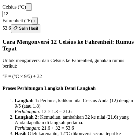
Celsius (°C)
ℹ️
Fahrenheit (°F)
ℹ️
53.6
📋 Salin Hasil
Cara Mengonversi 12 Celsius ke Fahrenheit: Rumus
Tepat
Untuk mengonversi dari Celsius ke Fahrenheit, gunakan rumus
berikut:
°F = (°C × 9/5) + 32
Proses Perhitungan Langkah Demi Langkah
Langkah 1
:
Pertama, kalikan nilai Celsius Anda (12) dengan
9/5 (atau 1,8).
Perhitungan
:
12
× 1.8 =
21.6
Langkah 2
:
Kemudian, tambahkan 32 ke nilai (21.6) yang
Anda dapatkan di langkah pertama.
Perhitungan
:
21.6
+ 32 =
53.6
Hasil
:
Oleh karena itu, 12°C dikonversi secara tepat ke