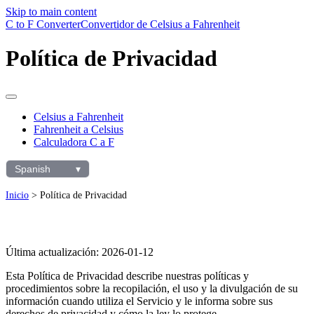
Skip to main content
C to F Converter
Convertidor de Celsius a Fahrenheit
Política de Privacidad
Celsius a Fahrenheit
Fahrenheit a Celsius
Calculadora C a F
Spanish
▾
Selecciona
el
Inicio
>
Política de Privacidad
idioma
Última actualización: 2026-01-12
Esta Política de Privacidad describe nuestras políticas y
procedimientos sobre la recopilación, el uso y la divulgación de su
información cuando utiliza el Servicio y le informa sobre sus
derechos de privacidad y cómo la ley lo protege.